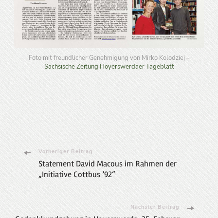
Foto mit freundlicher Genehmigung von Mirko Kolodziej –
Sächsische Zeitung Hoyerswerdaer Tageblatt
Beitragsnavigation
Vorheriger Beitrag
Statement David Macous im Rahmen der
„Initiative Cottbus ’92“
Nächster Beitrag